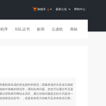
购物车
最新公告
帮助中心
0
小程序
SSL证书
邮局
云虚机
商标
质量较差造成的发送超时的情况；因服务端存在发送垃圾邮
圾邮件策略的情况等；遇到此类问题，您也可以通过常见退
通过登陆我司网站会员区，通过在线问题提交的方式提供一
述或错误信息等），或是收发双方的账号及具体发信日期，