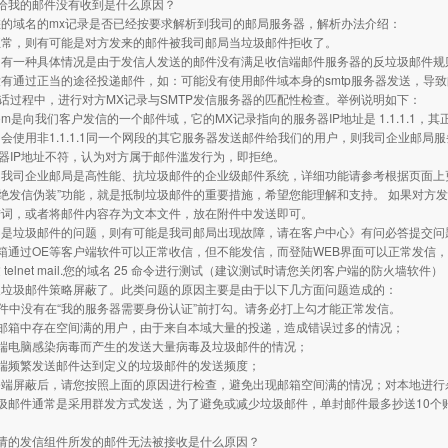
给我的邮件没有收到是什么原因？
的域名的mx记录是否已经按要求解析到我司的邮局服务器，解析办法介绍：
正常，则有可能是对方发来的邮件被我司邮局当垃圾邮件拒收了。
有一种具体情况是由于发信人发送的邮件没有满足收信端邮件服务器的反垃圾邮件规则
有通过正当的途径投递邮件，如：可能没有使用邮件域本身的smtp服务器发送，导
会话过程中，进行对方MX记录与SMTP发信服务器的匹配性检查。举例说明如下：
.com是向我们客户发信的一个邮件域，它的MX记录指向的服务器IP地址是 1.1.1.1，
会使用非1.1.1.1同一个网段的其它服务器发送邮件给我们的用户，则我司企业邮局
务器IP地址不符，认为对方属于邮件滥发行为，即拒绝。
我司企业邮局是高性能、抗垃圾邮件的企业级邮件系统，详细功能请参考根据页面上更
拒绝发信伪装”功能，就是抵制垃圾邮件的重要措施，希望您能理解和支持。 如果对方
措词，或者将邮件内容存为文本文件，放在附件中发送即可。
不是垃圾邮件的问题，则有可能是我司邮局出现故障，请在客户中心》有问必答提交问
箱通过OE等客户端软件可以正常收信，但不能发信，而登陆WEB界面可以正常发信
 telnet mail.您的域名 25 命令进行测试（建议测试时请您关闭客户端的防火墙
反垃圾邮件策略屏蔽了。此类问题的原因主要是由于以下几方面问题造成的：
等软件中没有在“我的服务器需要身份认证”前打勾。请务必打上勾才能正常发信。
户邮箱中存在空间满的用户，由于来自本域大量的投递，造成错误过多的情况；
户端电脑感染病毒而产生的发送大量病毒及垃圾邮件的情况；
户端频繁发送邮件达到定义的垃圾邮件的发送频度；
务端屏蔽后，请您按照上面的原因进行检查，避免出现邮箱空间满的情况；对本地进行
圾邮件通常是采用群发方式发送，为了避免或减少垃圾邮件，单封邮件最多抄送10个
申请的发信组件所发的邮件无法被接收是什么原因？