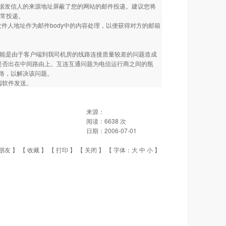
据发信人的来源地址屏蔽了您的网站的邮件投递。建议您将
正常投递。
发件人地址作为邮件body中的内容处理，以便获得对方的邮箱
可能是由于客户端到我司机房的线路连接质量较差的问题造成
一下问题是否出在中间路由上。互连互通问题为电信运行商之间的瓶
路，以解决该问题。
户端软件发送。
来源：
阅读：
6638
次
日期：
2006-07-01
朋友
】 【
收藏
】 【
打印
】 【
关闭
】 【 字体：
大
中
小
】