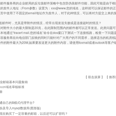
等邮件服务商的企业邮局的反垃圾邮件策略中包含防伪装邮件功能，因此可能是由于根
的发件人地址（From参数）设置为：
xxx@www
.您的域名，这样就可以保证邮件的
页中使用了不固定的email地址作为发件人，对于此种情况，可以将对方提交上来的
发送邮件时，尤其是带附件的情况，经常出现发送失败或是连接超时的情况？
统对附件大小的最大限制是20兆，在此限制范围内的邮件都可以正常发送。此类问题
本地通过“tracert mail.您的域名”命令在dos窗口下测试一下连接线路，检查
内容服务商在向电信部门反映的同时只能针对广大用户的不同需求，选择适当的机房线
件的附件最大为20M,如果要发送更大的附件内容，请使用foxmail或者outook等客
【 双击滚屏 】 【
推荐
业邮箱基本问题集锦
ov.cn域名审核标准
章
通自己的B模式代理平台?
份及导入mysql数据库(图形版)
现在购买了一定容量的邮箱，以后还可以扩容吗？