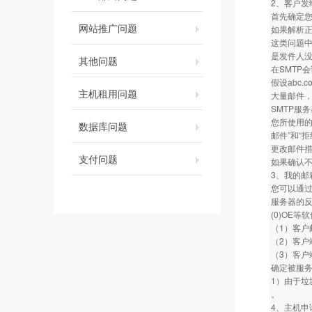
2、客户发
首先确定您
网站推广问题
如果解析
这类问题中
是发件人没
其他问题
在SMTP
假设abc
主机租用问题
大量邮件，
SMTP服
您所使用的
数据库问题
邮件”和“
更改邮件
支付问题
如果确认
3、我的邮
您可以通过
服务器的
(0)OE
（1）客
（2）客
（3）客
确定被服
1）由于垃
。
4、主机