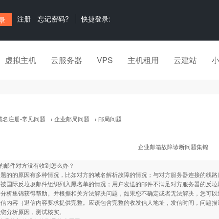
注册
忘记密码?
快捷登录:
虚拟主机
云服务器
VPS
主机租用
云建站
域名注册-常见问题
→
企业邮局问题
→ 邮局问题
企业邮箱故障诊断问题集锦
的邮件对方没有收到怎么办？
问题的的原因有多种情况，比如对方的域名解析故障的情况；与对方服务器连接的线路
而被国际反垃圾邮件组织列入黑名单的情况；用户发送的邮件不满足对方服务器的反垃
断分析集锦获得帮助。并根据相关方法解决问题，如果您不确定或者无法解决，您可以
退信内容（退信内容要求提供完整。应该包含完整的收发信人地址，发信时间，问题描
为您分析原因，测试核实。