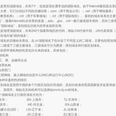
别顶级域名，共有7个，也就是现在通常说的国际域名。由于Internet最初是在
大类，它们分别以不同的后缀结尾：.com（用于商业公司）；.net（用于网络服务）；
用于教育机构）；.mil（用于军事领域）；.int（用于国际组织）。 最初的域名体系
”，随着Internet向全世界的发展，.edu、.gov、.mil一般只被美国专用外，另外三
“国际域名”，直到现在仍然为世界各国所应用。
理顶级域名，共有243个国家和地区的代码，例如.CN代表中国，.UK代表英国（
应地叫做“国内域名”。
的后缀命名类似，在.cn顶级域名下也分设了不同意义的二级域，主要包括类别域和行
.cn等二级域下三级注册域名，三级域名可分为两类：类别域名和行政区划域名。
是依照申请机构的性质划分出来的域名，具体包括：
研机构
工、商、金融等企业
教育机构
政府部门
联网络、接入网络的信息中心(NIC)和运行中心(NOC)
各种非盈利性的组织
域名是按照中国的各个行政区划划分而成的，其划分标准依照原国家技术监督局发布的
、直辖市。例如北京的机构可以选择如cnnic.bj.cn的域名。
个顶级域名之行政区域名分别为：
北京市； SH-上海市； TJ-天津市；
重庆市； HE-河北省； SX-山西省；
内蒙古自治区； LN-辽宁省； JL-吉林省；
黑龙江省； JS-江苏省； ZJ-浙江省；