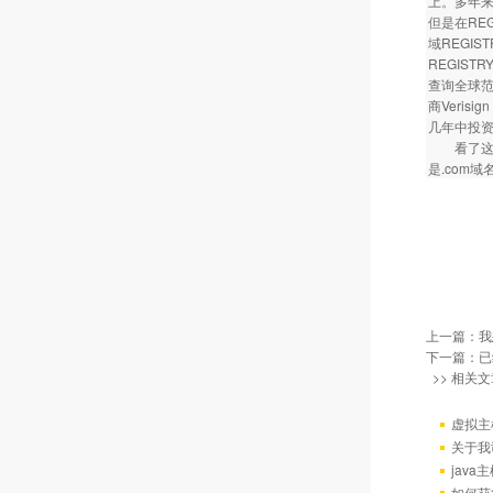
上。多年来
但是在RE
域REGI
REGIST
查询全球范
商Veris
几年中投资
看了这些
是.com
上一篇：
我
下一篇：已
>> 相关文
虚拟主
关于我
java
如何获