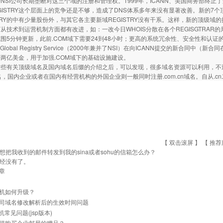
NSI公司长期垄断对这三个域的注册和管理权。1999年，ICANN、美国商务部终止了
GISTRY这个层面上的竞争还是不够，造成了DNS体系多年来没有显著改善。新的7个顶级域的
STRY的中有少量股份外，与其它各主要新域REGISTRY没有干系。这样，新的顶级域的
RY从技术到运营机制方面都有改进，如：一改今日WHOIS分散在各个REGISGTRAR的局面
围5分钟更新，此前.COM域下需要24到48小时；更高的系统冗余性、安全性和认证
ign Global Registry Service（2000年兼并了NSI）在向ICANN提交的新合
两亿美金，用于加强.COM域下的基础设施建设。
有关顶级域名及国内域名后缀的介绍之后，可以发现，很多域名资源可以利用，不
域名，国内企业或者在国内有经营机构的外国企业则一般同时注册.com.cn域名。自从
【 双击滚屏 】 【
推荐
想把我收到的邮件转发到我的sina或者sohu的信箱怎么办？
经没有了。
章
机如何升级？
司域名修改解析后的生效时间问题
主机常见问题(jsp版本)
得购买企业邮局的赠品？