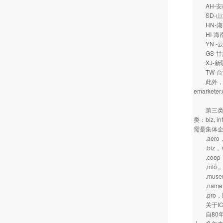
AH-
SD-
HN-
HI-
YN -
GS-
XJ-新
TW-
此外，从2
emarketer
第三类顶级
类：biz,
需是集体
.aero
.biz，
.coop
.info
.muse
.name，
.pro，
关于IC
自80年代