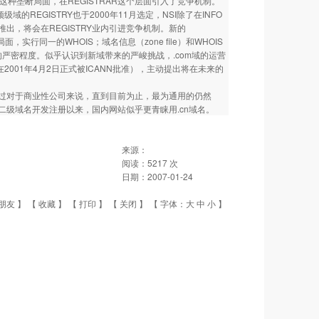
这种垄断局面，在REGISTRAR这个层面引入了竞争机制。
REGISTRY也于2000年11月选定，NSI除了在INFO
推出，将会在REGISTRY业内引进竞争机制。新的
，实行同一的WHOIS；域名信息（zone file）和WHOIS
的严密程度。似乎认识到新域带来的严峻挑战，.com域的运营
同中（新合同在2001年4月2日正式被ICANN批准），主动提出将在未来的
过对于商业性公司来说，直到目前为止，最为通用的仍然
.cn二级域名开发注册以来，国内网站似乎更青睐用.cn域名。
来源：
阅读：
5217
次
日期：
2007-01-24
朋友
】 【
收藏
】 【
打印
】 【
关闭
】 【 字体：
大
中
小
】