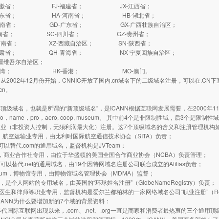
安徽省； FJ-福建省； JX-江西省；
山东省； HA-河南省； HB-湖北省；
湖南省； GD-广东省； GX-广西壮族自治区；
海南省； SC-四川省； GZ-贵州省；
云南省； XZ-西藏自治区； SN-陕西省；
甘肃省； QH-青海省； NX-宁夏回族自治区；
疆维吾尔自治区；
台湾； HK-香港； MO-澳门。
002年12月份开始，CNNIC开放了国内.cn域名下的二级域名注册，可以在.C
.cn。
域名，也就是所谓的“新顶级域名”，是ICANN根据互联网发展需要，在2000年1
 info，name，pro，aero, coop, museum。 其中前4个是非限制性域，后3个是
企业（非投资人控制，无须利润最大化）注册。这7个顶级域名的含义和注册管理机构
，航空运输业专用，由比利时国际航空通信技术协会（SITA）负责；
可以替代.com的通用域名，监督机构是JVTeam；
，商业合作社专用，由位于华盛顿的美国全国合作商业协会（NCBA）负责管理；
，可以替代.net的通用域名，由19个因特网域名注册公司联合成立的Afilias负责；
um，博物馆专用，由博物馆域名管理协会（MDMA）监督；
是个人网站的专用域名，由英国的“环球姓名注册”（GlobeNameRegistry）负责；
医生和律师等职业专用，监督机构是爱尔兰都柏林的一家网络域名公司“职业注册”（Regis
ANN为什么要增加新的7个域的背景资料：
国际互联网出现以来，.com、.net、.org一直是商家和消费者最热衷的三个通用顶