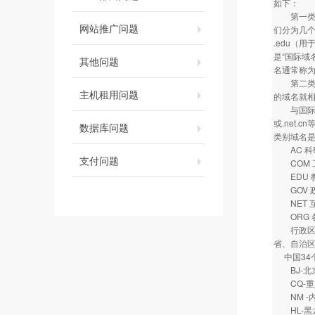
如下：
第一类是类
网站推广问题
们分为几个
.edu（
是“国际域名
其他问题
名通常称为
第二类是地
主机租用问题
的域名就相
与国际域名
或.net
数据库问题
类别域名
AC 科
支付问题
COM 
EDU 
GOV 
NET 互
ORG 
行政区划
省、自治区
中国34
BJ-
CQ-
NM -
HL-