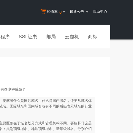
购物车
最新公告
帮助中心
0
小程序
SSL证书
邮局
云虚机
商标
各有多少种后缀？
。要解释什么是国际域名，什么是国内域名，还要从域名体
域名。国际域名和国内域名各有不同的后缀表示域名的行业
要区别在于域名划分方式和管理机构不同。要解释什么是
名：类别顶级域名、地理顶级域名、新顶级域名。分别介绍