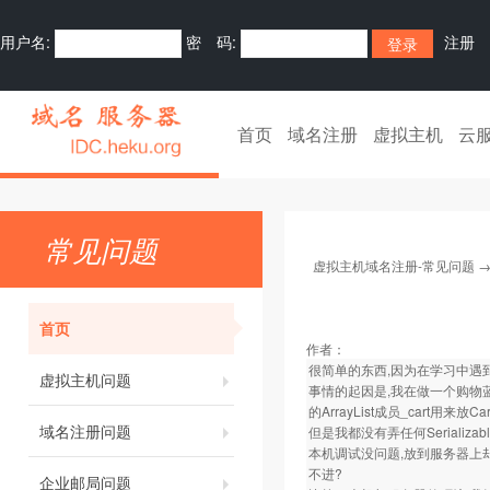
用户名:
密 码:
注册
首页
域名注册
虚拟主机
云
常见问题
虚拟主机域名注册-常见问题
首页
作者：
很简单的东西,因为在学习中遇到
虚拟主机问题
事情的起因是,我在做一个购物蓝时,
的ArrayList成员_cart用来放Ca
域名注册问题
但是我都没有弄任何Serializabl
本机调试没问题,放到服务器上却
不进?
企业邮局问题