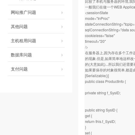
比较了本机与服务器的环境,我知道问
一般我们在做一个WEB Applicat
网站推广问题
<sessionState
mode="InProc"
stateConnectionString="tcpip
其他问题
sqlConnectionString="data so
cookieless="false"
主机租用问题
timeout="20"
/>
在服务器上,因为存在多个工作进程,
数据库问题
的现象.但是,如果简单地这样改一下
的(大意如此)...所以我们还需
支付问题
如果要保存的对象很简单,都是由
[Serializable()]
public class ProductInfo {
private string f_SysID;
public string SysID {
get {
return this.f_SysID;
}
set {