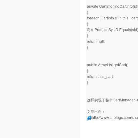
private CartInfo findCartInfo(str
{
foreach(CartInfo ci in this._cart
{
if( ci.Product.SysID.Equals(sid) 
}
return null;
}
public ArrayList getCart()
{
return this._cart;
}
这样实现了整个CartManager--C
文章出自：
http://www.cnblogs.com/sha