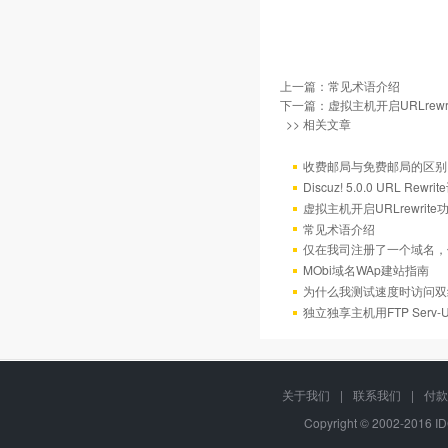
上一篇：
常见术语介绍
下一篇：
虚拟主机开启URLrew
>> 相关文章
收费邮局与免费邮局的区别
Discuz! 5.0.0 URL Rewr
虚拟主机开启URLrewrit
常见术语介绍
仅在我司注册了一个域名，
MObi域名WAp建站指南
为什么我测试速度时访问双
独立独享主机用FTP Serv
关于我们
|
联系我们
|
付款
Copyright © 2002-2016 I