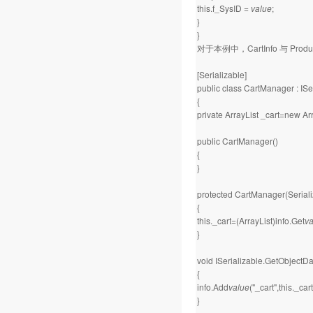
this.f_SysID =
value
;
}
}
对于本例中，CartInfo 与 P
[Serializable]
public class CartManager : ISe
{
private ArrayList _cart=new Arr
public CartManager()
{
}
protected CartManager(Serializ
{
this._cart=(ArrayList)info.Get
va
}
void ISerializable.GetObjectDa
{
info.Add
value
("_cart",this._cart
}