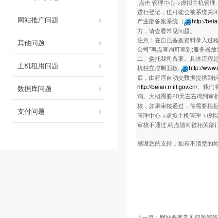
点击 管理中心->虚拟主机管理
进行登记，也可能会被系统关闭
网站推广问题
产业部备案系统（
http://bei
方，请查看常见问题。
注意：在自已备案资料录入过程
其他问题
公司”再点查询可查到;服务器
二、委托我司备案。具体流程是：
主机租用问题
机独立控制面板:
http://www
后，由程序自动交数据提供到
http://beian.miit.gov.cn/
。我们
数据库问题
询。大概需要20天左右得到审
核，如果审核通过，你需要根
支付问题
管理中心->虚拟主机管理->虚
审核不通过,站点随时被相关部门
感谢您的支持，如有不清楚的地方，欢迎
上一篇：
网站备案常见问题解答