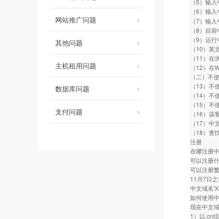
（5）输入
（6）输入
网站推广问题
（7）输入
（8）目前
（9）运行
其他问题
（10）英文版
（11）在
主机租用问题
（12）在W
（二）不使
（13）不使
数据库问题
（14）不
（15）不
支付问题
（16）该
（17）中
（18）查找
注册
在哪注册
可以注册
可以注册
11月7日
中文域名'
如何使用
现在中文域
1）以.c