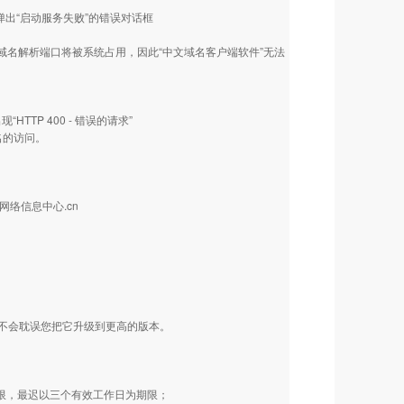
动时，弹出“启动服务失败”的错误对话框
域名解析端口将被系统占用，因此“中文域名客户端软件”无法
HTTP 400 - 错误的请求”
名的访问。
网络信息中心.cn
不会耽误您把它升级到更高的版本。
限，最迟以三个有效工作日为期限；