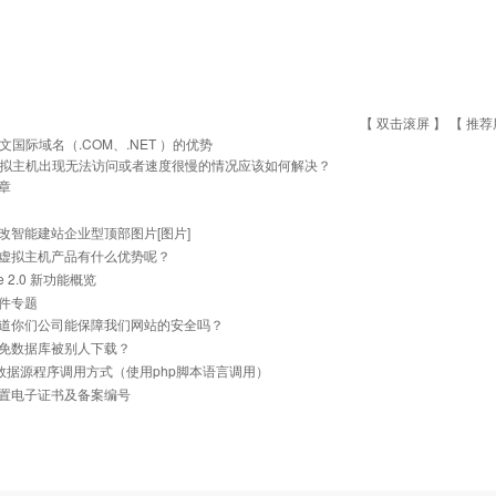
【 双击滚屏 】 【
推荐
文国际域名（.COM、.NET ）的优势
拟主机出现无法访问或者速度很慢的情况应该如何解决？
章
改智能建站企业型顶部图片[图片]
虚拟主机产品有什么优势呢？
he 2.0 新功能概览
件专题
道你们公司能保障我们网站的安全吗？
免数据库被别人下载？
ql数据源程序调用方式（使用php脚本语言调用）
置电子证书及备案编号