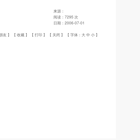
来源：
阅读：
7295
次
日期：
2006-07-01
朋友
】 【
收藏
】 【
打印
】 【
关闭
】 【 字体：
大
中
小
】