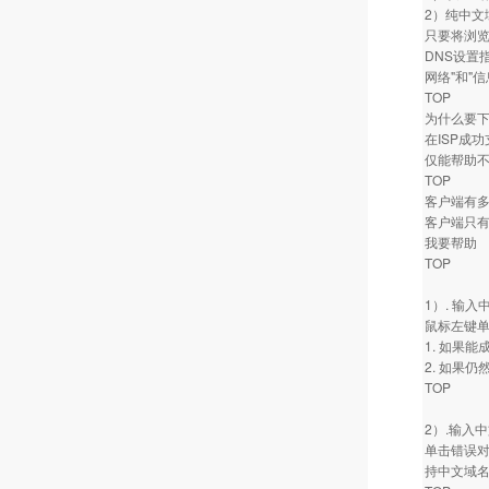
2）纯中文
只要将浏览
DNS设置
网络"和"
TOP
为什么要
在ISP成
仅能帮助
TOP
客户端有
客户端只有
我要帮助
TOP
1）. 输
鼠标左键单
1. 如果
2. 如果
TOP
2）.输入
单击错误对
持中文域