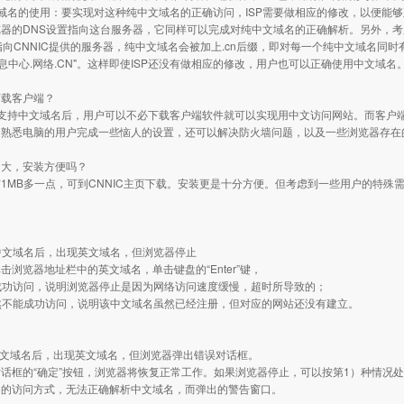
域名的使用：要实现对这种纯中文域名的正确访问，ISP需要做相应的修改，以便能够
器的DNS设置指向这台服务器，它同样可以完成对纯中文域名的正确解析。另外，考
指向CNNIC提供的服务器，纯中文域名会被加上.cn后缀，即对每一个纯中文域名同时
信息中心.网络.CN"。这样即使ISP还没有做相应的修改，用户也可以正确使用中文域名
下载客户端？
功支持中文域名后，用户可以不必下载客户端软件就可以实现用中文访问网站。而客户
不熟悉电脑的用户完成一些恼人的设置，还可以解决防火墙问题，以及一些浏览器存在
多大，安装方便吗？
1MB多一点，可到CNNIC主页下载。安装更是十分方便。但考虑到一些用户的特殊
入中文域名后，出现英文域名，但浏览器停止
击浏览器地址栏中的英文域名，单击键盘的“Enter”键，
能成功访问，说明浏览器停止是因为网络访问速度缓慢，超时所导致的；
仍然不能成功访问，说明该中文域名虽然已经注册，但对应的网站还没有建立。
中文域名后，出现英文域名，但浏览器弹出错误对话框。
话框的“确定”按钮，浏览器将恢复正常工作。如果浏览器停止，可以按第1）种情况
名的访问方式，无法正确解析中文域名，而弹出的警告窗口。