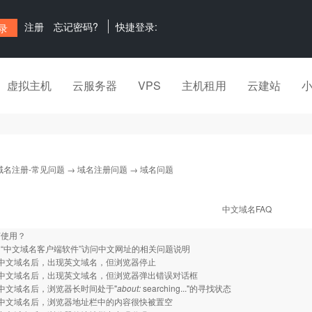
注册
忘记密码?
快捷登录:
虚拟主机
云服务器
VPS
主机租用
云建站
域名注册-常见问题
→
域名注册问题
→ 域名问题
中文域名FAQ
何使用？
“中文域名客户端软件”访问中文网址的相关问题说明
中文域名后，出现英文域名，但浏览器停止
入中文域名后，出现英文域名，但浏览器弹出错误对话框
中文域名后，浏览器长时间处于"
about:
searching..."的寻找状态
入中文域名后，浏览器地址栏中的内容很快被置空