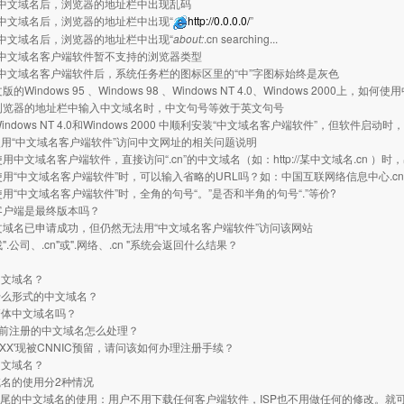
中文域名后，浏览器的地址栏中出现乱码
中文域名后，浏览器的地址栏中出现“
http://0.0.0.0/
”
中文域名后，浏览器的地址栏中出现“
about:
.cn searching...
中文域名客户端软件暂不支持的浏览器类型
中文域名客户端软件后，系统任务栏的图标区里的“中”字图标始终是灰色
的Windows 95 、Windows 98 、Windows NT 4.0、Windows 2000上，
浏览器的地址栏中输入中文域名时，中文句号等效于英文句号
indows NT 4.0和Windows 2000 中顺利安装“中文域名客户端软件”，但软件启
用“中文域名客户端软件”访问中文网址的相关问题说明
用中文域名客户端软件，直接访问“.cn”的中文域名（如：http://某中文域名.cn ）时，出现
使用“中文域名客户端软件”时，可以输入省略的URL吗？如：中国互联网络信息中心.cn
使用“中文域名客户端软件”时，全角的句号“。”是否和半角的句号“.”等价?
客户端是最终版本吗？
文域名已申请成功，但仍然无法用“中文域名客户端软件”访问该网站
".公司、.cn"或".网络、.cn "系统会返回什么结果？
中文域名？
什么形式的中文域名？
繁体中文域名吗？
之前注册的中文域名怎么处理？
XXX'现被CNNIC预留，请问该如何办理注册手续？
中文域名？
名的使用分2种情况
n结尾的中文域名的使用：用户不用下载任何客户端软件，ISP也不用做任何的修改。就