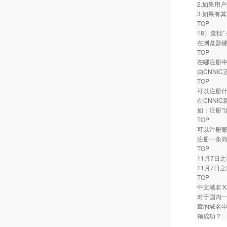
2.如果用
3.如果有
TOP
18）查找"
在浏览器键入
TOP
在哪注册
由CNNI
TOP
可以注册
在CNNI
如：注册"清
TOP
可以注册
注册一条
TOP
11月7日
11月7日
TOP
中文域名'
对于国内一
章的域名
领成功？