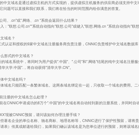
户的中文域名是通过虚拟主机的方式实现的，提供虚拟主机服务的供应商必须支持中文
其它问题可以直接和我们联系，我们将在恰当的时间范围内给你满意的答复。
.公司、.cn"或".网络、.cn "系统会返回什么结果？
："联想.公司.cn""系统自动指向"联想.公司"或键入"联想.网络.cn "系统自动指向"联想
中文域名？
C正式认证和授权的9家中文域名注册服务商负责注册，CNNIC负责维护中文域名数
什么形式的中文域名？
C新的域名系统中，将同时为用户提供".中国"、".公司"和".网络"结尾的纯中文域名注册服
华大学.中国".，将自动获得"清华大学.CN"。
繁体中文域名吗？
简体域名只能匹配一条繁体域名。这两条域名绑定在一起，只收取一个域名的费用。二
之前注册的中文域名怎么处理？
之前在CNNIC申请成功的8万个".中国"的中文域名将自动转到新的注册系统，并同时自
XXX'现被CNNIC预留，请问该如何办理注册手续？
些著名企业的单位名称、驰名商标、地理名称等，CNNIC进行了保护性预留，请将
申请表）传真或邮递给我们，如果我们确认该域名是为您单位进行的预留，则将该域名