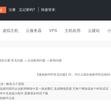
注册
忘记密码?
快捷登录:
虚拟主机
云服务器
VPS
主机租用
云建站
域名注册-常见问题
→
企业邮局问题
→ 邮局问题
【接收邮件时常见问题】问：为什么我在收邮件时总收到
情况一般有几个原因
器连接到我司企业邮局网络中某一路由繁忙,造成网络阻塞,可换个网络或改个时间试试.
邮件中含有超大附件,需要很长时间下载
里的邮件过多.