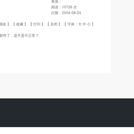
来源：
阅读：
10726
次
日期：
2004-08-24
朋友
】 【
收藏
】 【
打印
】 【
关闭
】 【 字体：
大
中
小
】
邮件了，是不是不正常？