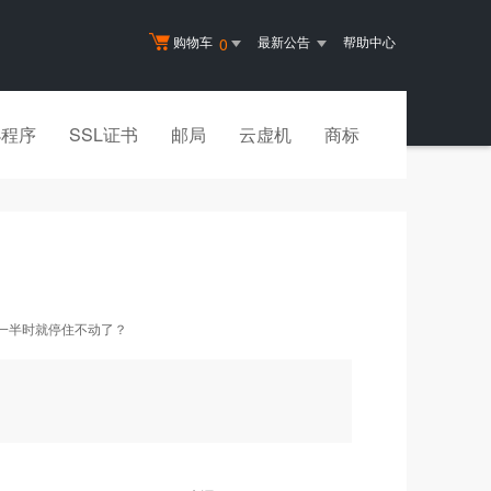
购物车
最新公告
帮助中心
0
小程序
SSL证书
邮局
云虚机
商标
一半时就停住不动了？