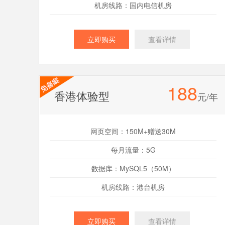
机房线路：国内电信机房
立即购买
查看详情
188
香港体验型
元/年
网页空间：150M+赠送30M
每月流量：5G
数据库：MySQL5（50M）
机房线路：港台机房
立即购买
查看详情