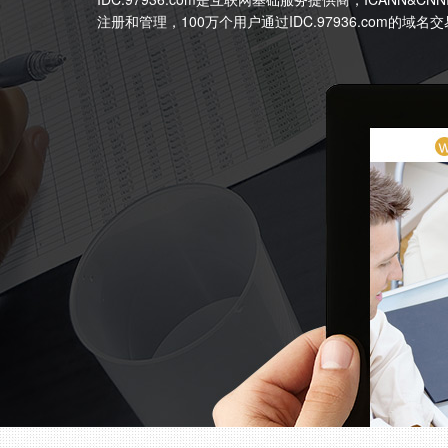
注册和管理，100万个用户通过IDC.97936.com的