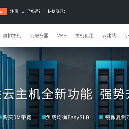
注册
忘记密码?
快捷登录:
虚拟主机
云服务器
VPS
主机租用
云建站