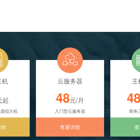
主机
云服务器
主
48
4
元起
元/月
M 虚拟主机
入门型云服务器
商务
详情
查看详情
查