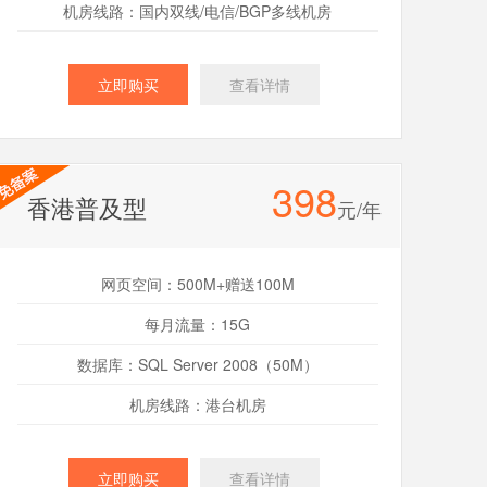
机房线路：国内双线/电信/BGP多线机房
立即购买
查看详情
398
香港普及型
元/年
网页空间：500M+赠送100M
每月流量：15G
数据库：SQL Server 2008（50M）
机房线路：港台机房
立即购买
查看详情