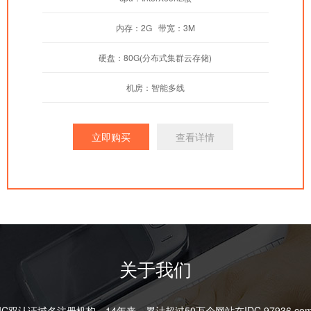
内存：2G 带宽：3M
硬盘：80G(分布式集群云存储)
机房：智能多线
立即购买
查看详情
关于我们
NNIC双认证域名注册机构，14年来，累计超过50万个网站在IDC.97936.c