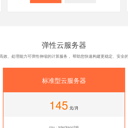
弹性
云服务器
高效、处理能力可弹性伸缩的计算服务， 帮助您快速构建更稳定、安全
标准型云服务器
145
元/月
cpu：InterXeon2核