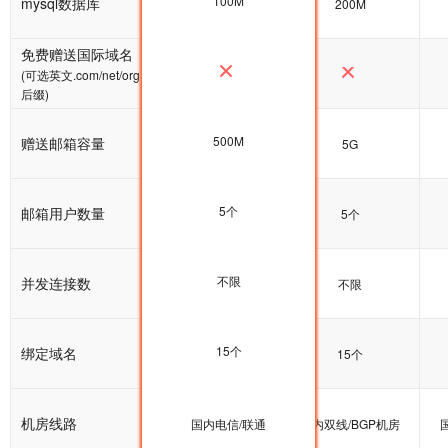
100M
mysql数据库
100M
200M
免费赠送国际域名
(可选英文.com/net/org
后缀)
500M
赠送邮箱容量
5G
5G
5个
邮箱用户数量
5个
5个
不限
并发连接数
不限
不限
15个
绑定域名
15个
15个
机房线路
国内双线/BGP机房
国内电信/联通
国内双线/BGP机房