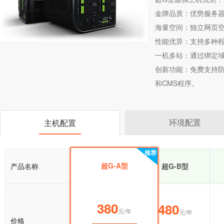
金牌品质：优势服务器
海量空间：独立网页空
性能优异：支持多种
一机多站：通过绑定
创新功能：免费支持防盗
和CMS程序。
环境配置
主机配置
推荐
推荐
超G-A型
产品名称
超G-A型
超G-B型
380
380
480
元/年
元/年
元/年
价格