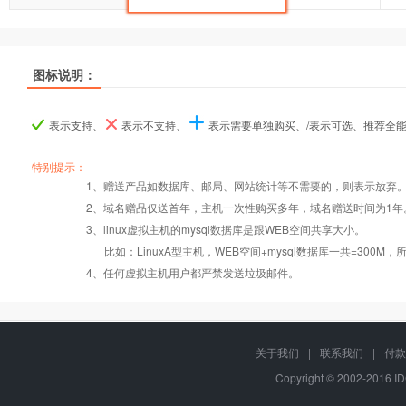
推荐
推荐
推荐
图标说明：
产品名称
产品名称
产品名称
超G-A型
超G-A型
超G-A型
超G-B型
超G-B型
超G-B型
表示支持、
表示不支持、
表示需要单独购买、/表示可选、推荐全
产品编号
产品编号
产品编号
ghostA
ghostA
ghostA
ghostB
ghostB
ghostB
特别提示：
1、赠送产品如数据库、邮局、网站统计等不需要的，则表示放弃
Windows2008/
Windows2008/
2、域名赠品仅送首年，主机一次性购买多年，域名赠送时间为1年
操作系统
设置首页
数据定期备份
Linux
Linux
3、linux虚拟主机的mysql数据库是跟WEB空间共享大小。
比如：LinuxA型主机，WEB空间+mysql数据库一共=3
PHP
错误页面定义
数据自助恢复
4、任何虚拟主机用户都严禁发送垃圾邮件。
Asp
rar在线压缩
10重安全保障
关于我们
|
联系我们
|
付款
Copyright © 2002-2016 I
ASP.net
免费预装软件
千兆防火墙系统